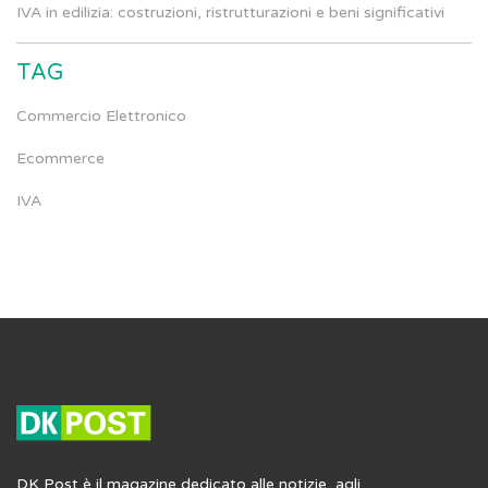
IVA in edilizia: costruzioni, ristrutturazioni e beni significativi
TAG
Commercio Elettronico
Ecommerce
IVA
DK Post è il magazine dedicato alle notizie, agli