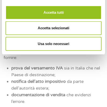
disposizione. È importante notare che il rimborso
è limitato all’importo effettivamente versato
Accetta tutti
all’altro Paese membro e non basta solo un
accertamento.
Accetta selezionati
7. Documentazione necessaria
Usa solo necessari
Per richiedere il rimborso IVA, il contribuente deve
fornire:
prova del versamento IVA
sia in Italia che nel
Paese di destinazione;
notifica dell’atto impositivo
da parte
dell’autorità estera;
documentazione di vendita
che evidenzi
l’errore.