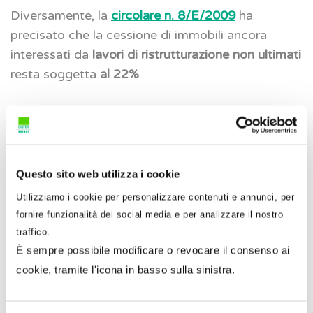
Diversamente, la
circolare n. 8/E/2009
ha
precisato che la cessione di immobili ancora
interessati da
lavori di ristrutturazione non ultimati
resta soggetta
al 22%
.
3. Interventi di recupero edilizio
Gli interventi di recupero edilizio rappresentano il
principale ambito applicativo dell’
IVA agevolata al
Questo sito web utilizza i cookie
10%.
Utilizziamo i cookie per personalizzare contenuti e annunci, per
fornire funzionalità dei social media e per analizzare il nostro
L’aliquota ridotta si applica alle prestazioni aventi
traffico.
ad oggetto:
È sempre possibile modificare o revocare il consenso ai
cookie, tramite l'icona in basso sulla sinistra.
manutenzione ordinaria
;
manutenzione straordinaria
;
restauro
e
risanamento
conservativo;