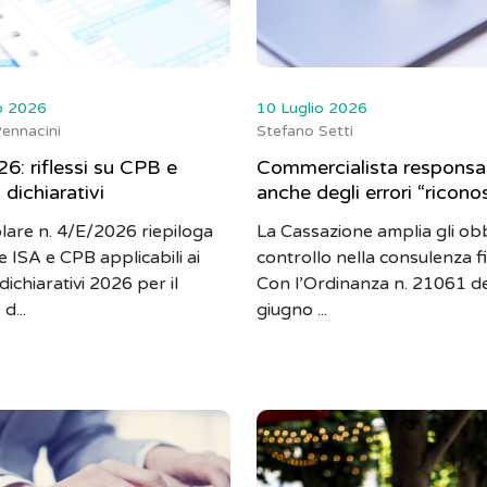
o 2026
10 Luglio 2026
ennacini
Stefano Setti
6: riflessi su CPB e
Commercialista responsa
 dichiarativi
anche degli errori “riconos
olare n. 4/E/2026 riepiloga
La Cassazione amplia gli obb
e ISA e CPB applicabili ai
controllo nella consulenza fi
dichiarativi 2026 per il
Con l’Ordinanza n. 21061 d
d...
giugno ...