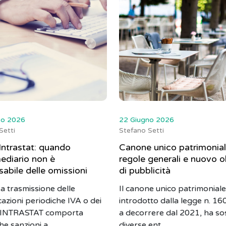
no 2026
22 Giugno 2026
Setti
Stefano Setti
Intrastat: quando
Canone unico patrimonial
mediario non è
regole generali e nuovo o
abile delle omissioni
di pubblicità
a trasmissione delle
Il canone unico patrimoniale
azioni periodiche IVA o dei
introdotto dalla legge n. 1
i INTRASTAT comporta
a decorrere dal 2021, ha sos
he sanzioni a ...
diverse ent...