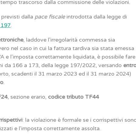
el tempo trascorso dalla commissione delle violazioni.
i previsti dalla
pace fiscale
introdotta dalla legge di
 197
.
ettroniche
, laddove l’irregolarità commessa sia
ro nel caso in cui la fattura tardiva sia stata emessa
IVA e l’imposta correttamente liquidata, è possibile fare
commi da 166 a 173, della legge 197/2022, versando
entr
porto, scadenti il 31 marzo 2023 ed il 31 marzo 2024)
ro
.
F24
, sezione erario,
codice tributo TF44
rispettivi
: la violazione è formale se i corrispettivi son
zati e l’imposta correttamente assolta.