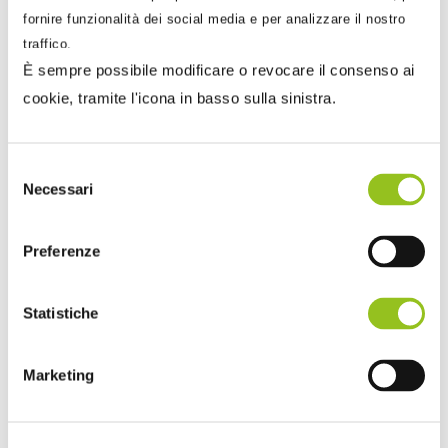
fornire funzionalità dei social media e per analizzare il nostro
traffico.
È sempre possibile modificare o revocare il consenso ai
cookie, tramite l'icona in basso sulla sinistra.
Selezione
Necessari
del
consenso
9 Dicembre 2025
Sandra Pennacini
Preferenze
Annotazione fatture a fine anno e riflessi reddituali
per i semplificati in “cassa virtuale”
Statistiche
La gestione delle fatture a cavallo d’anno costituisce un
aspetto critico per la determinazione del reddit...
Marketing