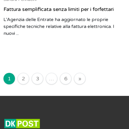
Fattura semplificata senza limiti per i forfettari
L’Agenzia delle Entrate ha aggiornato le proprie
specifiche tecniche relative alla fattura elettronica. I
nuovi ...
Navigazione degli articoli
1
2
3
…
6
»