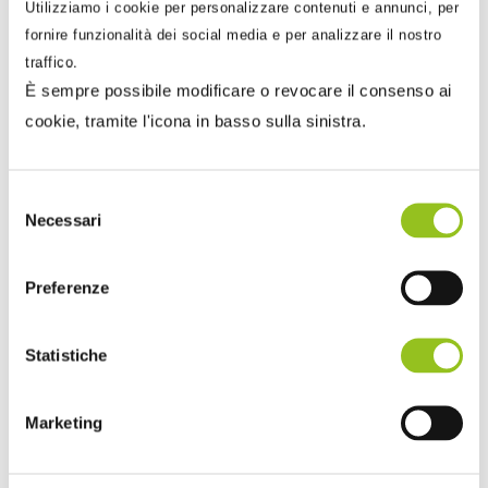
Utilizziamo i cookie per personalizzare contenuti e annunci, per
fornire funzionalità dei social media e per analizzare il nostro
traffico.
È sempre possibile modificare o revocare il consenso ai
cookie, tramite l'icona in basso sulla sinistra.
Selezione
13 Marzo 2023
Necessari
del
Sandra Pennacini
consenso
Tardiva trasmissione di fatture e corrispettivi:
Preferenze
adempimento spontaneo
In questi giorni numerosi contribuenti si stanno vedendo
Statistiche
recapitare a mezzo PEC una nuova tornata di
comunicazio...
Marketing