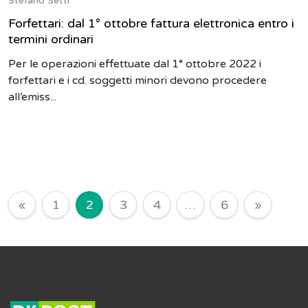
Stefano Setti
Forfettari: dal 1° ottobre fattura elettronica entro i
termini ordinari
Per le operazioni effettuate dal 1° ottobre 2022 i
forfettari e i cd. soggetti minori devono procedere
all’emiss...
Navigazione degli articoli
«
1
2
3
4
…
6
»