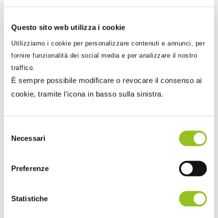
2024
, per il quale le istruzioni di compilazione
prevedono l’utilizzo del codice ATECO in essere
Questo sito web utilizza i cookie
al momento della presentazione del dichiarativo.
Utilizziamo i cookie per personalizzare contenuti e annunci, per
Ciò avrebbe comportato che le dichiarazioni
fornire funzionalità dei social media e per analizzare il nostro
trasmesse entro il 31 marzo avrebbero recato
traffico.
È sempre possibile modificare o revocare il consenso ai
ATECO 2022, mentre quelle trasmesse dal primo
cookie, tramite l'icona in basso sulla sinistra.
di aprile avrebbero dovuto esporre già il nuovo
ATECO 2025.
Selezione
Fortunatamente, ad evitare questa inutile
Necessari
del
complicazione è intervenuta l’Agenzia delle
consenso
Entrate con la
Faq
pubblicata il 5 marzo 2025,
Preferenze
con la quale è stato chiarito che per le
Dichiarazioni IVA 2025 presentate dal 1° aprile
Statistiche
2025 “
i contribuenti potranno indicare, in
alternativa: i precedenti codici ATECO 2007