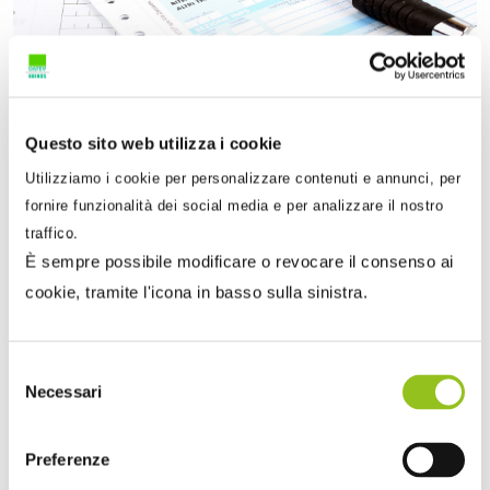
10 Aprile 2025
Questo sito web utilizza i cookie
Sandra Pennacini
Utilizziamo i cookie per personalizzare contenuti e annunci, per
Modello 730/2025: novità, tempistiche e controlli
fornire funzionalità dei social media e per analizzare il nostro
Il nuovo modello 730/2025, approvato insieme ai relativi
traffico.
allegati con Provvedimento AdE n. 114763/2025, tiene
È sempre possibile modificare o revocare il consenso ai
co...
cookie, tramite l'icona in basso sulla sinistra.
Selezione
Necessari
del
consenso
Preferenze