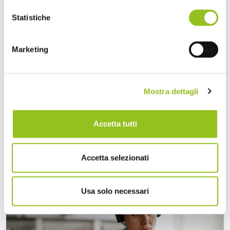
Statistiche
Marketing
4 Aprile 2025
Sandra Pennacini
Mostra dettagli
Nuovi codici ATECO 2025: il passaggio e l’effetto
sui dichiarativi
Accetta tutti
La nuova classificazione delle attività ATECO 2025 è
divenuta obbligatoria a partire dal 1° aprile 2025. A
Accetta selezionati
parti...
Usa solo necessari