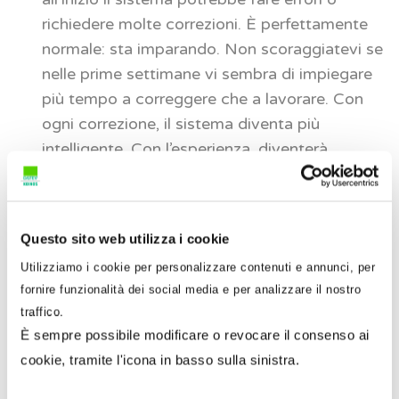
richiedere molte correzioni. È perfettamente
normale: sta imparando. Non scoraggiatevi se
nelle prime settimane vi sembra di impiegare
più tempo a correggere che a lavorare. Con
ogni correzione, il sistema diventa più
intelligente. Con l’esperienza, diventerà
sempre più autonomo e preciso, liberando
progressivamente il vostro tempo per attività
a maggior valore aggiunto.
Questo sito web utilizza i cookie
Monitorate e adattate
. L’introduzione del ML
Utilizziamo i cookie per personalizzare contenuti e annunci, per
non è un processo “
set it and forget it
“.
fornire funzionalità dei social media e per analizzare il nostro
Monitorate costantemente i risultati,
traffico.
raccogliete feedback dal team, e siate pronti
È sempre possibile modificare o revocare il consenso ai
ad apportare modifiche al vostro approccio.
cookie, tramite l'icona in basso sulla sinistra.
La flessibilità è la chiave del successo in
questo percorso di innovazione.