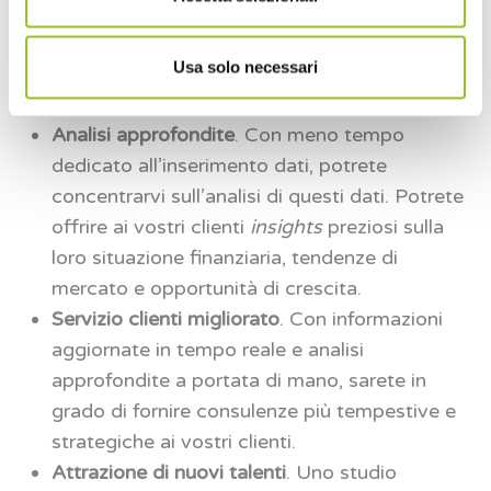
compiti ripetitivi. Il sistema ML, una volta
adeguatamente addestrato, può ridurre
Usa solo necessari
drasticamente questi errori, garantendo una
maggiore accuratezza nei dati contabili.
Analisi approfondite
. Con meno tempo
dedicato all’inserimento dati, potrete
concentrarvi sull’analisi di questi dati. Potrete
offrire ai vostri clienti
insights
preziosi sulla
loro situazione finanziaria, tendenze di
mercato e opportunità di crescita.
Servizio clienti migliorato
. Con informazioni
aggiornate in tempo reale e analisi
approfondite a portata di mano, sarete in
grado di fornire consulenze più tempestive e
strategiche ai vostri clienti.
Attrazione di nuovi talenti
. Uno studio