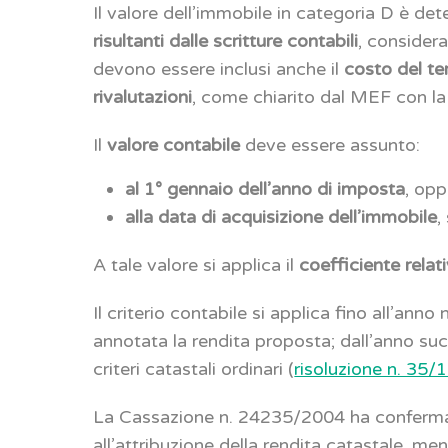
Il valore dell’immobile in categoria D è de
risultanti dalle scritture contabili
, consider
devono essere inclusi anche il
costo del te
rivalutazioni
, come chiarito dal MEF con la
Il
valore contabile
deve essere assunto:
al 1° gennaio dell’anno di imposta
, opp
alla data di acquisizione dell’immobile
,
A tale valore si applica il
coefficiente relat
Il criterio contabile si applica fino all’anno
annotata la rendita proposta; dall’anno su
criteri catastali ordinari (
risoluzione n. 35/
La Cassazione n. 24235/2004 ha confermato 
all’attribuzione della rendita catastale, me