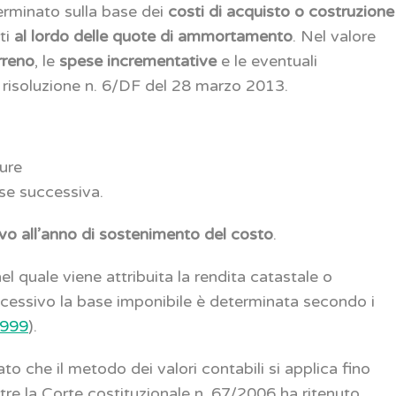
terminato sulla base dei
costi di acquisto o costruzione
ati
al lordo delle quote di ammortamento
. Nel valore
rreno
, le
spese incrementative
e le eventuali
 risoluzione n. 6/DF del 28 marzo 2013.
ure
 se successiva.
ivo all’anno di sostenimento del costo
.
 nel quale viene attribuita la rendita catastale o
ccessivo la base imponibile è determinata secondo i
1999
).
che il metodo dei valori contabili si applica fino
ntre la Corte costituzionale n. 67/2006 ha ritenuto