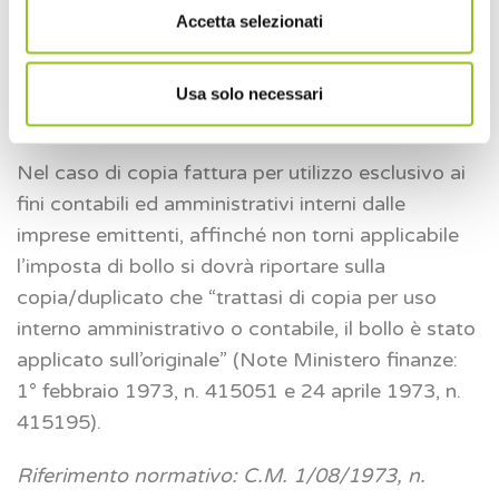
Accetta selezionati
anche la copia conforme;
se soggetta ad imposta di bollo
(in quanto la
fattura originale è esclusa da IVA) sarà
Usa solo necessari
soggetta anche la copia.
Nel caso di copia fattura per utilizzo esclusivo ai
fini contabili ed amministrativi interni dalle
imprese emittenti, affinché non torni applicabile
l’imposta di bollo si dovrà riportare sulla
copia/duplicato che “trattasi di copia per uso
interno amministrativo o contabile, il bollo è stato
applicato sull’originale” (Note Ministero finanze:
1° febbraio 1973, n. 415051 e 24 aprile 1973, n.
415195).
Riferimento normativo: C.M. 1/08/1973, n.