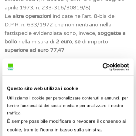
aprile 1973, n. 233-316/30819/8).
Le
altre operazioni
indicate nell’art. 8-bis del
D.P.R. n. 633/1972 che non rientrano nella
fattispecie evidenziata sono, invece,
soggette a
bollo
nella misura di
2 euro
,
se
di importo
superiore ad euro 77,47
.
Riferimento normativo: Art. 8-bis del D.P.R. n.
633/1972, Nota Ministero finanze 1/8/1973, n.
415755, Nota Ministero finanze 4/10/1984, n.
Questo sito web utilizza i cookie
311654, C.M. Direzione dogane 11/4/1973, n.
233-316/30819/8
Utilizziamo i cookie per personalizzare contenuti e annunci, per
fornire funzionalità dei social media e per analizzare il nostro
traffico.
Servizi internazionali
È sempre possibile modificare o revocare il consenso ai
cookie, tramite l'icona in basso sulla sinistra.