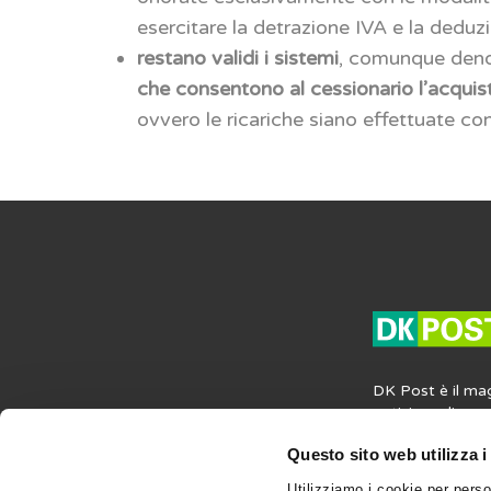
esercitare la detrazione IVA e la deduzi
restano validi i sistemi
, comunque den
che consentono al cessionario l’acquist
ovvero le ricariche siano effettuate c
DK Post è il ma
notizie, agli ap
opinioni in mater
Questo sito web utilizza i
societaria e del
contiene anche i
Utilizziamo i cookie per perso