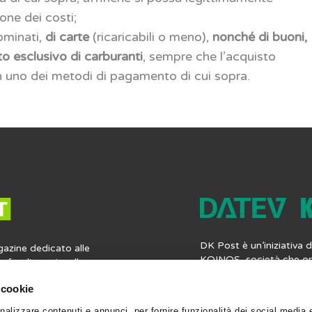
one dei costi;
ominati,
di carte
(ricaricabili o meno),
nonché di buoni,
o esclusivo di carburanti
, sempre che l’acquisto
on uno dei metodi di pagamento di cui sopra.
DK Post è un’iniziativa
gazine dedicato alle
KOINOS, società che op
profondimenti e alle
mercato italiano del sof
ia contabile, fiscale,
professionisti, offren
 cookie
 lavoro. Ma non solo:
completa di applicazioni
nformazioni utili per la
nalizzare contenuti e annunci, per fornire funzionalità dei social media 