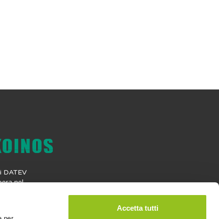
 di DATEV
era nel
tware per i
do una gamma
Accetta tutti
 per la
e per