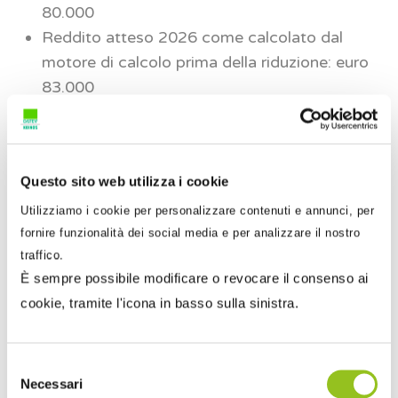
80.000
Reddito atteso 2026 come calcolato dal
motore di calcolo prima della riduzione: euro
83.000
Scostamento 2025 vs/2024: euro 10.000
Riduzione: 50% di euro 10.000 = euro 5.000
Proposta 2025 (rigo P04 + 50% scostamento)
Questo sito web utilizza i cookie
= euro 70.000 + euro 5.000 = euro 75.000
Utilizziamo i cookie per personalizzare contenuti e annunci, per
Osserva
– Si osservi che la proposta per il 2026
fornire funzionalità dei social media e per analizzare il nostro
non gode della riduzione, e quindi resta ferma a
traffico.
euro 83.000.
È sempre possibile modificare o revocare il consenso ai
cookie, tramite l'icona in basso sulla sinistra.
Selezione
Necessari
del