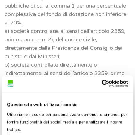
pubbliche di cui al comma 1 per una percentuale
complessiva del fondo di dotazione non inferiore
al 70%;
a) società controllate, ai sensi dell’articolo 2359,
primo comma, n. 2), del codice civile,
direttamente dalla Presidenza del Consiglio dei
ministri e dai Ministeri;
b) società controllate direttamente o
indirettamente, ai sensi dell’articolo 2359, primo
comma, n. 1), del codice civile, da amministrazioni
pubbliche di cui al comma 1 o da enti e società di
cui alle lett. 0a), 0b), a) e c);
Questo sito web utilizza i cookie
c) società partecipate, per una percentuale
complessiva del capitale non inferiore al 70%, da
Utilizziamo i cookie per personalizzare contenuti e annunci, per
fornire funzionalità dei social media e per analizzare il nostro
amministrazioni pubbliche di cui al comma 1 o da
traffico.
enti e società di cui alle lettere 0a), 0b), a) e b);