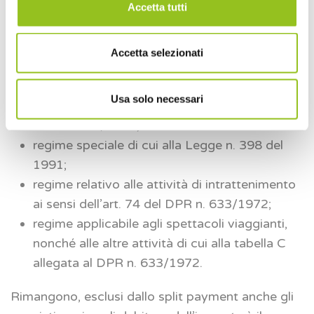
ritenute alla fonte a titolo di imposta sul reddito.
Accetta tutti
Invece, sono escluse da split payment le
Accetta selezionati
operazioni rese da fornitori che applicano regimi
speciali IVA quali ad esempio:
Usa solo necessari
regime speciale di cui agli artt. 34 e 34-bis del
DPR n. 633/1972;
regime speciale di cui alla Legge n. 398 del
1991;
regime relativo alle attività di intrattenimento
ai sensi dell’art. 74 del DPR n. 633/1972;
regime applicabile agli spettacoli viaggianti,
nonché alle altre attività di cui alla tabella C
allegata al DPR n. 633/1972.
Rimangono, esclusi dallo split payment anche gli