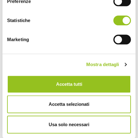
Preferenze
Statistiche
Marketing
2. Split payment: campo di
applicazione ridotto
Mostra dettagli
Il meccanismo dello split payment – disciplinato
dall’art. 17-ter del D.P.R. n. 633/1972 –
Accetta tutti
continuerà comunque ad applicarsi, fino al 30
giugno 2026, per le operazioni effettuate nei
confronti dei soggetti pubblici e di enti/società
Accetta selezionati
inclusi negli elenchi del Dipartimento delle
Finanze
, come:
Usa solo necessari
amministrazioni dello Stato;