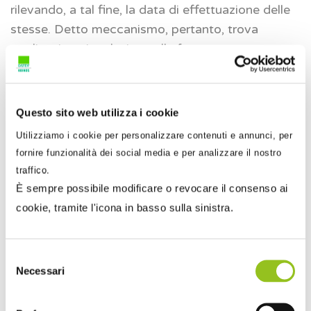
rilevando, a tal fine, la data di effettuazione delle
stesse. Detto meccanismo, pertanto, trova
applicazione in relazione alle fatture emesse entro
il 30 giugno 2025. L’Agenzia ricorda inoltre che,
come più volte chiarito dalla prassi, una fattura si
ha per emessa quando questa risulta trasmessa al
Questo sito web utilizza i cookie
sistema di interscambio – SdI.
Utilizziamo i cookie per personalizzare contenuti e annunci, per
fornire funzionalità dei social media e per analizzare il nostro
L’intervento normativo rappresenta una
traffico.
semplificazione per i fornitori di tali soggetti, che
È sempre possibile modificare o revocare il consenso ai
non saranno più tenuti ad applicare le regole
cookie, tramite l'icona in basso sulla sinistra.
particolari del meccanismo di “scissione dei
pagamenti” e a gestire eventuali complicazioni
derivanti dal mancato versamento dell’imposta da
Selezione
Necessari
del
parte del committente.
consenso