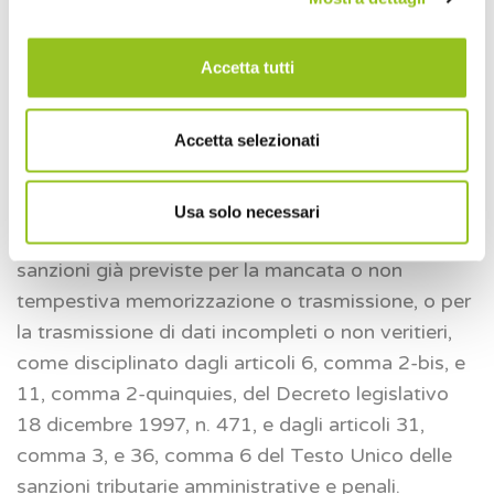
a un
successivo provvedimento del Direttore
dell’Agenzia delle Entrate
il compito di definire le
informazioni da trasmettere, le regole tecniche, e i
Accetta tutti
termini per la memorizzazione e la trasmissione
telematica dei dati dei corrispettivi. Questo
Accetta selezionati
provvedimento dovrà essere emanato
entro 180
giorni dall’entrata in vigore del decreto
.
Usa solo necessari
Inoltre, vengono estese a queste operazioni le
sanzioni già previste per la mancata o non
tempestiva memorizzazione o trasmissione, o per
la trasmissione di dati incompleti o non veritieri,
come disciplinato dagli articoli 6, comma 2-bis, e
11, comma 2-quinquies, del Decreto legislativo
18 dicembre 1997, n. 471, e dagli articoli 31,
comma 3, e 36, comma 6 del Testo Unico delle
sanzioni tributarie amministrative e penali.