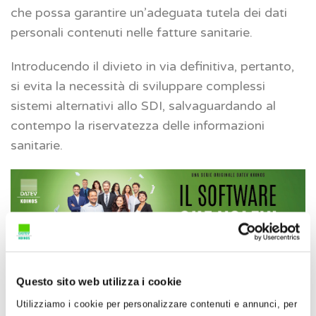
che possa garantire un’adeguata tutela dei dati
personali contenuti nelle fatture sanitarie.
Introducendo il divieto in via definitiva, pertanto,
si evita la necessità di sviluppare complessi
sistemi alternativi allo SDI, salvaguardando al
contempo la riservatezza delle informazioni
sanitarie.
3. Corrispettivi elettronici per le
Questo sito web utilizza i cookie
ricariche dei veicoli elettrici: nuovi
Utilizziamo i cookie per personalizzare contenuti e annunci, per