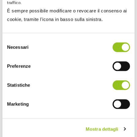
traffico.
È sempre possibile modificare o revocare il consenso ai
cookie, tramite l'icona in basso sulla sinistra.
Selezione
Necessari
del
10 Gennaio 2025
consenso
Stefano Setti
Preferenze
Legge di Bilancio 2025: le principali novità fiscali
La riduzione delle aliquote IRPEF da quattro a tre
Statistiche
diventa permanente. È entrata in vigore il 1° gennaio la
legg...
Marketing
Mostra dettagli