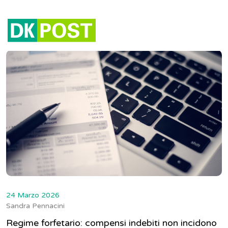
Tag:
regime forfetario
24 Marzo 2026
Sandra Pennacini
Regime forfetario: compensi indebiti non incidono