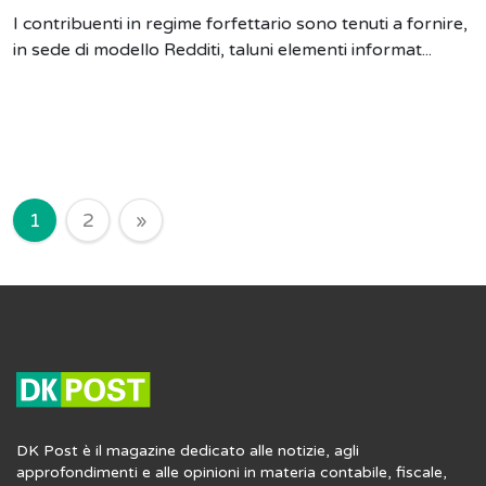
I contribuenti in regime forfettario sono tenuti a fornire,
in sede di modello Redditi, taluni elementi informat...
Navigazione degli articoli
1
2
»
DK Post è il magazine dedicato alle notizie, agli
approfondimenti e alle opinioni in materia contabile, fiscale,