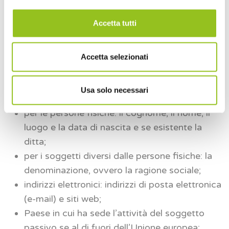
Accetta tutti
Accetta selezionati
Dati per la registrazione allo IOSS
Indicazione della qualità del soggetto
Usa solo necessari
(intermediario IOSS/iscrizione diretta);
per le persone fisiche: il cognome, il nome, il
luogo e la data di nascita e se esistente la
ditta;
per i soggetti diversi dalle persone fisiche: la
denominazione, ovvero la ragione sociale;
indirizzi elettronici: indirizzi di posta elettronica
(e-mail) e siti web;
Paese in cui ha sede l’attività del soggetto
passivo se al di fuori dell’Unione europea;