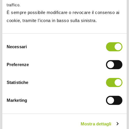
membri;
traffico.
informazioni bancarie: intestatario, numeri
È sempre possibile modificare o revocare il consenso ai
IBAN e BIC;
cookie, tramite l'icona in basso sulla sinistra.
data di inizio dell’applicazione del regime se
anteriore alla data di registrazione;
Selezione
nominativo del referente: nome, cognome,
Necessari
del
indirizzo di posta elettronica e numero di
consenso
telefono del soggetto a cui l’Agenzia delle
Preferenze
entrate può rivolgersi per richiedere
informazioni o inviare eventuali comunicazioni;
Statistiche
indicazione che precisa se il soggetto passivo
è una interfaccia elettronica;
indicazione che precisa se il soggetto passivo
Marketing
rientra in un gruppo IVA.
Mostra dettagli