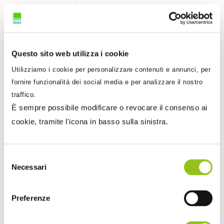
sensi della Tabella A, parte III, n. 127-novies,
allegata al D.P.R. 633/1972.
Prestazioni di trasporto: trattamento ai fini IVA
Questo sito web utilizza i cookie
Imponibili
Utilizziamo i cookie per personalizzare contenuti e annunci, per
Imponibili IVA
IVA con
con aliquota
fornire funzionalità dei social media e per analizzare il nostro
Esenti
aliquota
agevolata del
agevolata
traffico.
5%
del 10%
È sempre possibile modificare o revocare il consenso ai
Prestazioni
cookie, tramite l'icona in basso sulla sinistra.
di trasporto
extraurbano
effettuate
Selezione
per via
Prestazioni di trasporto
terra, aria e
urbano di persone
Necessari
del
acqua.
effettuate via terra,
consenso
con veicoli da piazza
(taxi), e via acqua,
Servizio di
Preferenze
purché rese con veicoli
noleggio
da piazza, quali taxi
con
acquei, nonché le
conducente