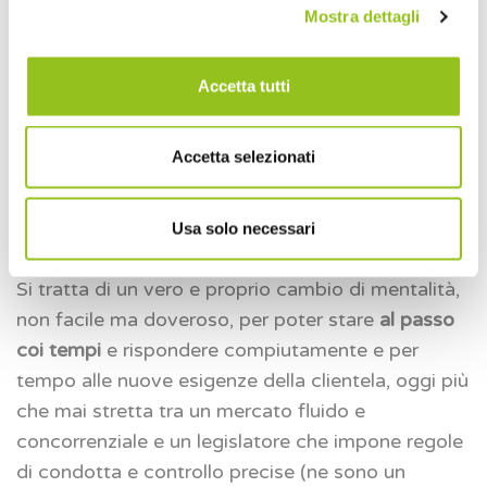
banca legata all’acquisizione automatica dei flussi
Mostra dettagli
interbancari (con l’aiuto della PSD2).
Per fare questo occorre passare da una
logica
di
Accetta tutti
inserimento a una
di verifica
. Da un concetto di
lavoro svolto in termini di “quantità” si passa a
Accetta selezionati
quello di “qualità”, più qualificante; il tempo
“liberato” sarà utilizzato per fornire servizi a valore
Usa solo necessari
aggiunto per il cliente.
Si tratta di un vero e proprio cambio di mentalità,
non facile ma doveroso, per poter stare
al passo
coi tempi
e rispondere compiutamente e per
tempo alle nuove esigenze della clientela, oggi più
che mai stretta tra un mercato fluido e
concorrenziale e un legislatore che impone regole
di condotta e controllo precise (ne sono un