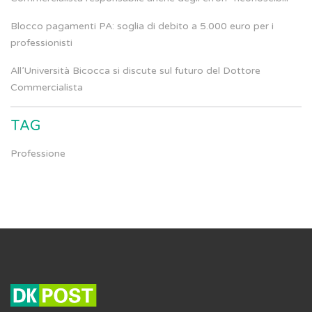
Blocco pagamenti PA: soglia di debito a 5.000 euro per i
professionisti
All’Università Bicocca si discute sul futuro del Dottore
Commercialista
TAG
Professione