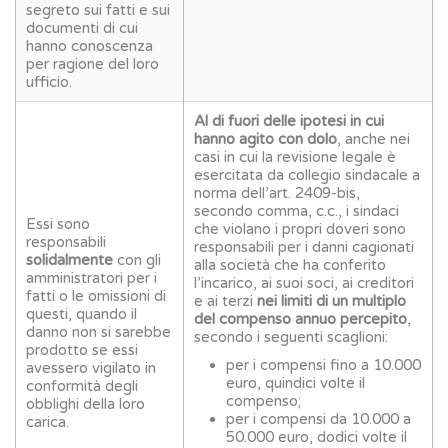
segreto sui fatti e sui
documenti di cui
hanno conoscenza
per ragione del loro
ufficio.
Al di fuori delle ipotesi in cui
hanno agito con dolo
, anche nei
casi in cui la revisione legale è
esercitata da collegio sindacale a
norma dell’art. 2409-bis,
secondo comma, c.c., i sindaci
Essi sono
che violano i propri doveri sono
responsabili
responsabili per i danni cagionati
solidalmente
con gli
alla società che ha conferito
amministratori per i
l’incarico, ai suoi soci, ai creditori
fatti o le omissioni di
e ai terzi
nei limiti di un multiplo
questi, quando il
del compenso annuo percepito
,
danno non si sarebbe
secondo i seguenti scaglioni:
prodotto se essi
per i compensi fino a 10.000
avessero vigilato in
euro, quindici volte il
conformità degli
compenso;
obblighi della loro
per i compensi da 10.000 a
carica.
50.000 euro, dodici volte il