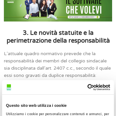
3. Le novità statuite e la
perimetrazione della responsabilità
L’attuale quadro normativo prevede che la
responsabilità dei membri del collegio sindacale
sia disciplinata dall’art. 2407 c.c., secondo il quale
essi sono gravati da duplice responsabilità:
DIRETTA ED
CONCORRENTE CON QUELLA
ESCLUSIVA
DEGLI AMMINISTRATORI
(Art. 2407,
Questo sito web utilizza i cookie
(Art. 2407, secondo comma)
primo comma)
Utilizziamo i cookie per personalizzare contenuti e annunci, per