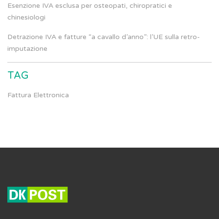
Esenzione IVA esclusa per osteopati, chiropratici e
chinesiologi
Detrazione IVA e fatture “a cavallo d’anno”: l’UE sulla retro-
imputazione
TAG
Fattura Elettronica