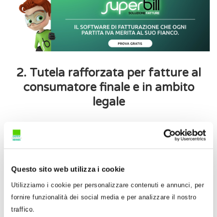
2. Tutela rafforzata per fatture al
consumatore finale e in ambito
legale
Particolari tutele, in un’ottica di privacy, sono
previste per:
le fatture emesse verso consumatori finali
,
Questo sito web utilizza i cookie
con riferimento alle quali non viene
Utilizziamo i cookie per personalizzare contenuti e annunci, per
memorizzata la descrizione dettagliata della
fornire funzionalità dei social media e per analizzare il nostro
cessione o prestazione resa.
traffico.