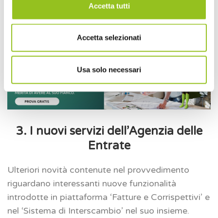
Accetta tutti
parte della Guardia di Finanza
, occorre attendere
la stipula di una convenzione con l’Agenzia delle
Entrate, finalizzata all’interscambio dei dati.
Accetta selezionati
Usa solo necessari
3. I nuovi servizi dell’Agenzia delle
Entrate
Ulteriori novità contenute nel provvedimento
riguardano interessanti nuove funzionalità
introdotte in piattaforma ‘Fatture e Corrispettivi’ e
nel ‘Sistema di Interscambio’ nel suo insieme.