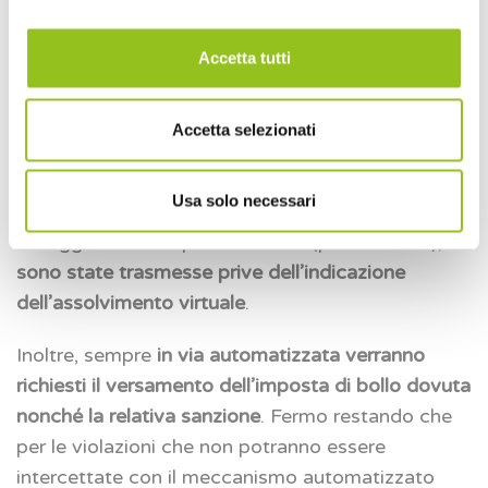
Ciò premesso, si evidenzia che l’art. 12-novies
della Legge n. 58 del 28 giugno 2019, di
Accetta tutti
conversione del D.L. n. 34/2019 (c.d. Decreto
Crescita) ha stabilito che per le
fatture
Accetta selezionati
elettroniche inviate dal 1° gennaio 2020 l’Agenzia
delle Entrate provvederà ad integrare
Usa solo necessari
automaticamente quelle che
, dovendo essere
assoggettate a imposta di bollo (pari a 2 euro),
sono state trasmesse prive dell’indicazione
dell’assolvimento virtuale
.
Inoltre, sempre
in via automatizzata verranno
richiesti il versamento dell’imposta di bollo dovuta
nonché la relativa sanzione
. Fermo restando che
per le violazioni che non potranno essere
intercettate con il meccanismo automatizzato