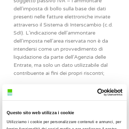
soggetto passivo IVA – l’ammontare
dell’imposta di bollo sulla base dei dati
presenti nelle fatture elettroniche inviate
attraverso il Sistema di Interscambio (c.d.
SdI). L’indicazione dell’ammontare
dell’imposta nell’area riservata non è da
intendersi come un provvedimento di
liquidazione da parte dell’Agenzia delle
Entrate, ma solo un dato utilizzabile dal
contribuente ai fini dei propri riscontri;
Si ricorda, poi, che con la R.M. n. 42/E del 9 aprile
2019, l’Agenzia delle Entrate ha approvato i
codici tributo
per il versamento dell’imposta di
bollo sulle fatture elettroniche.
Questo sito web utilizza i cookie
Utilizziamo i cookie per personalizzare contenuti e annunci, per
Codice
Denominazione