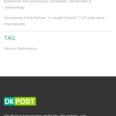
Esenzione IVA esclusa per osteopati, chiropratici e
chinesiologi
Detrazione IVA e fatture “a cavallo d’anno”: l’UE sulla retro-
imputazione
TAG
Fattura Elettronica
DK Post è il magazine dedicato alle notizie, agli