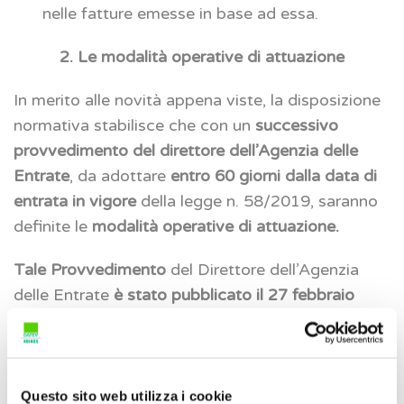
nelle fatture emesse in base ad essa.
2. Le modalità operative di attuazione
In merito alle novità appena viste, la disposizione
normativa stabilisce che con un
successivo
provvedimento del direttore dell’Agenzia delle
Entrate
, da adottare
entro 60 giorni dalla data di
entrata in vigore
della legge n. 58/2019, saranno
definite le
modalità operative di attuazione.
Tale Provvedimento
del Direttore dell’Agenzia
delle Entrate
è stato pubblicato il
27 febbraio
2020 (prot. n. 96911)
e ha delineato le modalità
operative per dare attuazione alle citate novità
introdotte dalla Legge n. 58/2918, in materia di
dichiarazione d’intento di acquistare o importare
Questo sito web utilizza i cookie