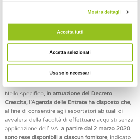
previsto che in presenza di
Gruppo IVA
(di cui
Mostra dettagli
agli artt. 70-bis e ss. del DPR n. 633/1972):
–
nel campo “Partita IVA”
va indicato il
Accetta tutti
numero di partita IVA del Gruppo IVA;
–
nel campo “Codice fiscale”
il codice fiscale
del Gruppo IVA (che di fatto coincide con il
Accetta selezionati
numero di partita IVA) o, in alternativa, il
codice fiscale del singolo partecipante al
Usa solo necessari
medesimo Gruppo IVA.
Nello specifico,
in attuazione del Decreto
Crescita,
l’Agenzia delle Entrate ha disposto che
,
al fine di consentire agli esportatori abituali di
avvalersi della facoltà di effettuare acquisti senza
applicazione dell’IVA,
a partire dal 2 marzo 2020
sono rese disponibili a ciascun fornitore
, indicato