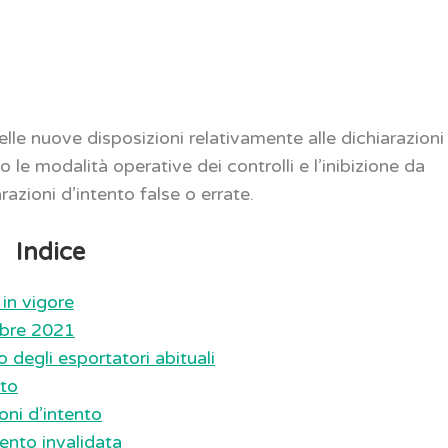
le nuove disposizioni relativamente alle dichiarazioni
no le modalità operative dei controlli e l’inibizione da
razioni d’intento false o errate.
Indice
 in vigore
tobre 2021
lo degli esportatori abituali
nto
ioni d’intento
tento invalidata