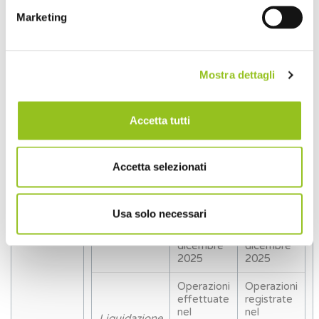
349).
Marketing
Operazioni per la liquidazione IVA al 20
dicembre 2025
Mostra dettagli
Tipologia di
liquidazione
IVA del
Operazioni
Operazioni
soggetto
attive
passive
Metodo
Accetta tutti
passivo
analitico
d’imposta
Accetta selezionati
Operazioni
Operazioni
effettuate
registrate
nel
nel
Liquidazione
periodo 1°
periodo 1°
Usa solo necessari
IVA mensile
dicembre
dicembre
2025 – 20
2025 – 20
dicembre
dicembre
2025
2025
Operazioni
Operazioni
effettuate
registrate
nel
nel
Liquidazione