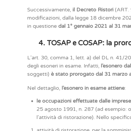
Successivamente,
il Decreto Ristori
(ART. 9
modificazioni, dalla legge 18 dicembre 2020
in questione
dal 1° gennaio 2021 al 31 ma
4. TOSAP e COSAP: la proroga
L’art. 30, comma 1, lett. a) del DL n. 41/20
degli esoneri in esame. Infatti,
l’esonero 
soggetti)
è stato prorogato dal 31 marzo 
Nel dettaglio,
l’esonero in esame attiene
:
le occupazioni effettuate dalle imprese
25 agosto 1991, n. 287 (ad esempio: oc
l’attività di ristorazione). Nello specifi
attività di ristorazione, per la sommin