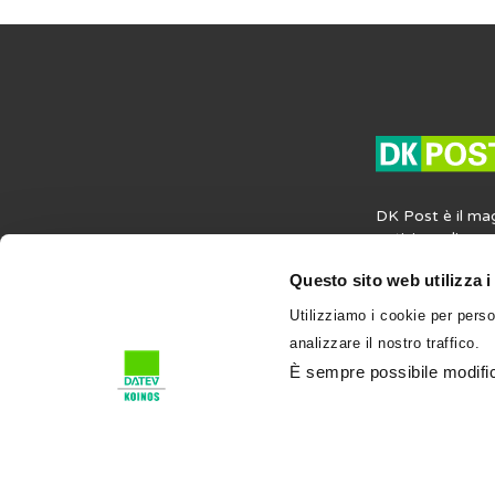
DK Post è il ma
notizie, agli ap
opinioni in mater
Questo sito web utilizza i
societaria e del
contiene anche i
Utilizziamo i cookie per perso
professione e su
analizzare il nostro traffico.
l’attività profess
condividi su DK
È sempre possibile modifica