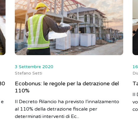
3 Settembre 2020
16
Stefano Setti
Di
30
Ecobonus: le regole per la detrazione del
Ta
110%
Il
 e
Il Decreto Rilancio ha previsto l’innalzamento
vo
al 110% della detrazione fiscale per
co
determinati interventi di Ec...