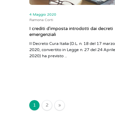
4 Maggio 2020
Ramona Corti
I crediti d’imposta introdotti dai decreti
emergenziali
Il Decreto Cura Italia (D.L. n. 18 del 17 marzo
2020, convertito in Legge n. 27 del 24 April
2020) ha previsto ...
Navigazione degli arti
1
2
»