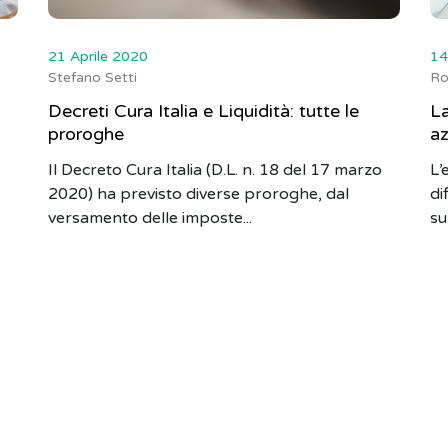
21 Aprile 2020
14
Stefano Setti
Ro
Decreti Cura Italia e Liquidità: tutte le
La
proroghe
a
Il Decreto Cura Italia (D.L. n. 18 del 17 marzo
L’
e
2020) ha previsto diverse proroghe, dal
di
versamento delle imposte...
su
coli