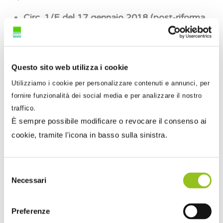
Circ. 1/E del 17 gennaio 2018 (post-riforma
dei termini)
: riconosce il recupero via
integrativa a favore, entro i limiti dell’art. 57
D.P.R. n. 633/1972, senza subordinare tale
Questo sito web utilizza i cookie
facoltà alla tempestiva registrazione;
Utilizziamo i cookie per personalizzare contenuti e annunci, per
C.M. 328/E del 24 dicembre 1997
: afferma
fornire funzionalità dei social media e per analizzare il nostro
espressamente che l’esercizio della detrazione
traffico.
non è subordinato alla registrazione, pur
È sempre possibile modificare o revocare il consenso ai
restando la registrazione un obbligo a fini
cookie, tramite l'icona in basso sulla sinistra.
accertativi.
3. Il punto nevralgico del documento
Selezione
Necessari
del
AIDC LAB
consenso
AIDC LAB ha il merito di ricondurre la questione
Preferenze