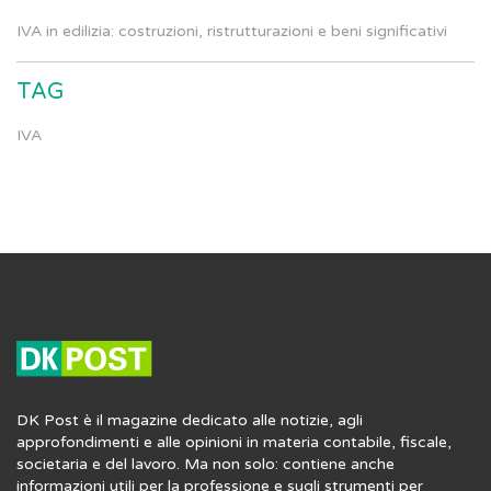
IVA in edilizia: costruzioni, ristrutturazioni e beni significativi
TAG
IVA
DK Post è il magazine dedicato alle notizie, agli
approfondimenti e alle opinioni in materia contabile, fiscale,
societaria e del lavoro. Ma non solo: contiene anche
informazioni utili per la professione e sugli strumenti per