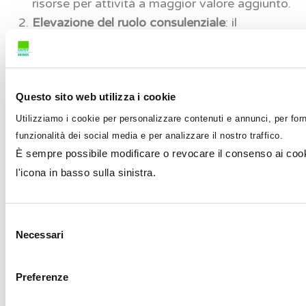
risorse per attività a maggior valore aggiunto.
Elevazione del ruolo consulenziale
: il
commercialista passa da “ricercatore
manuale” a consulente strategico,
concentrandosi sull’analisi critica e sulla
Questo sito web utilizza i cookie
consulenza direzionale alle imprese.
Accesso a fonti verificabili
: strumenti come la
Utilizziamo i cookie per personalizzare contenuti e annunci, per forn
Deep Research forniscono riferimenti puntuali,
funzionalità dei social media e per analizzare il nostro traffico.
È sempre possibile modificare o revocare il consenso ai cook
permettendo la verifica immediata
l'icona in basso sulla sinistra.
dell’affidabilità delle informazioni.
Report strutturati
: i risultati vengono restituiti
in formato ordinato, con sezioni tematiche,
Selezione
tabelle comparative e, in alcuni casi, elementi
Necessari
del
grafici, fornendo una base solida per la
consenso
documentazione professionale.
Preferenze
La verifica umana rimane comunque