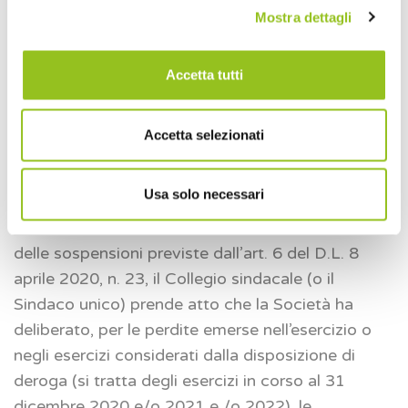
verifica se, secondo il suo giudizio professionale,
Mostra dettagli
la deroga abbia effetti rilevanti per la
comprensione del bilancio e se sia opportuno
Accetta tutti
inserire nella relazione un
richiamo di informativa
in conformità al principio di revisione ISA Italia
706.
Accetta selezionati
Sospensione delle perdite rilevanti
Usa solo necessari
Nel caso in cui la Società abbia deliberato di fruire
delle sospensioni previste dall’art. 6 del D.L. 8
aprile 2020, n. 23, il Collegio sindacale (o il
Sindaco unico) prende atto che la Società ha
deliberato, per le perdite emerse nell’esercizio o
negli esercizi considerati dalla disposizione di
deroga (si tratta degli esercizi in corso al 31
dicembre 2020 e/o 2021 e /o 2022), le