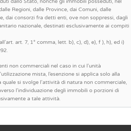
duti dallo Stato, nonché gli immobili posseduti, nel
 dalle Regioni, dalle Province, dai Comuni, dalle
dai consorzi fra detti enti, ove non soppressi, dagli
sanitario nazionale, destinati esclusivamente ai compiti
ll’art. art. 7, 1° comma, lett. b), c), d), e), f ), h), ed i)
992.
enti non commerciali nel caso in cui l’unità
utilizzazione mista, l’esenzione si applica solo alla
la quale si svolge l’attività di natura non commerciale,
raverso l’individuazione degli immobili o porzioni di
usivamente a tale attività.