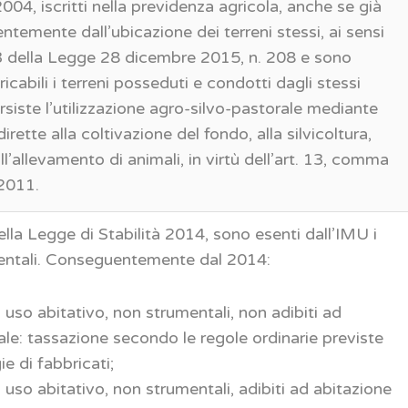
2004, iscritti nella previdenza agricola, anche se già
ntemente dall’ubicazione dei terreni stessi, ai sensi
13 della Legge 28 dicembre 2015, n. 208 e sono
icabili i terreni posseduti e condotti dagli stessi
ersiste l’utilizzazione agro-silvo-pastorale mediante
 dirette alla coltivazione del fondo, alla silvicoltura,
ll’allevamento di animali, in virtù dell’art. 13, comma
 2011.
lla Legge di Stabilità 2014, sono esenti dall’IMU i
umentali. Conseguentemente dal 2014:
d uso abitativo, non strumentali, non adibiti ad
ale: tassazione secondo le regole ordinarie previste
ie di fabbricati;
d uso abitativo, non strumentali, adibiti ad abitazione