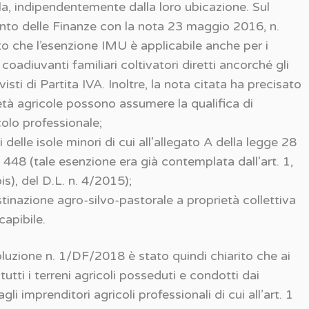
la, indipendentemente dalla loro ubicazione. Sul
ento delle Finanze con la nota 23 maggio 2016, n.
o che l’esenzione IMU è applicabile anche per i
i coadiuvanti familiari coltivatori diretti ancorché gli
isti di Partita IVA. Inoltre, la nota citata ha precisato
età agricole possono assumere la qualifica di
olo professionale;
delle isole minori di cui all’allegato A della legge 28
448 (tale esenzione era già contemplata dall’art. 1,
is), del D.L. n. 4/2015);
inazione agro-silvo-pastorale a proprietà collettiva
capibile.
soluzione n. 1/DF/2018 è stato quindi chiarito che ai
tutti i terreni agricoli posseduti e condotti dai
agli imprenditori agricoli professionali di cui all’art. 1