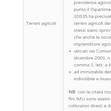
previdenza agrico
punto il Dipartim
20535 ha precisat
Terreni agricoli
terreni agricoli de
stessi siano sprovv
che anche le soci
imprenditore agric
ubicati nei Comuni 
dicembre 2001, n. 
comma 1, lett. a-b
ad immutabile dest
indivisibile e inusu
NB
: con la citata ri
fini IMU sono esenti 
coltivatori diretti e d