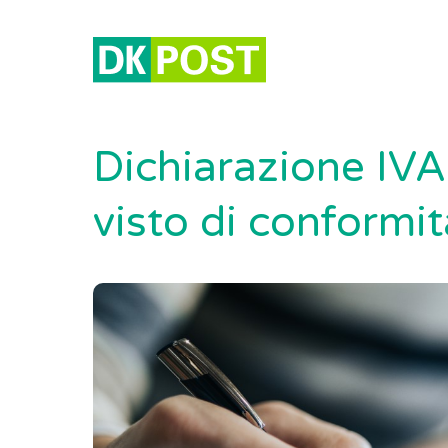
Dichiarazione IVA 
visto di conformit