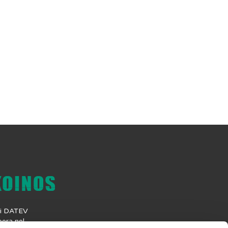
 di DATEV
era nel