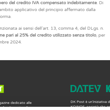
cupero del credito IVA compensato indebitamente
. Di
’ambito applicativo del principio affermato dalla
iforma.
nzionata ai sensi dell’art. 13, comma 4, del DLgs. n.
ne pari al 25% del credito utilizzato senza titolo
, per
embre 2024.
DK Post è un’iniziativa
gazine dedicato alle
KOINOS, società che op
profondimenti e alle