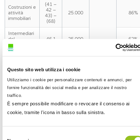
(41 –
Costruzioni e
42 –
attività
25.000
86%
43) –
immobiliari
(68)
Intermediari
del
46.1
25.000
62%
commercio
Attività dei
Servizi di
(55 –
50.000
40%
alloggio e di
56)
Questo sito web utilizza i cookie
ristorazione
Utilizziamo i cookie per personalizzare contenuti e annunci, per
(64 –
fornire funzionalità dei social media e per analizzare il nostro
65 –
traffico.
66) –
Attività
(69 –
È sempre possibile modificare o revocare il consenso ai
professionali,
70 –
scientifiche,
cookie, tramite l'icona in basso sulla sinistra.
71 –
Tecniche,
72 –
Sanitarie, di
30.000
78%
73 –
istruzione,
74 –
Servizi
Selezione
75) –
Finanziari ed