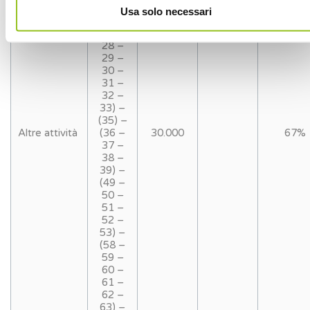
25 –
Usa solo necessari
26 –
27 –
28 –
29 –
30 –
31 –
32 –
33) –
(35) –
Altre attività
(36 –
30.000
67%
37 –
38 –
39) –
(49 –
50 –
51 –
52 –
53) –
(58 –
59 –
60 –
61 –
62 –
63) –