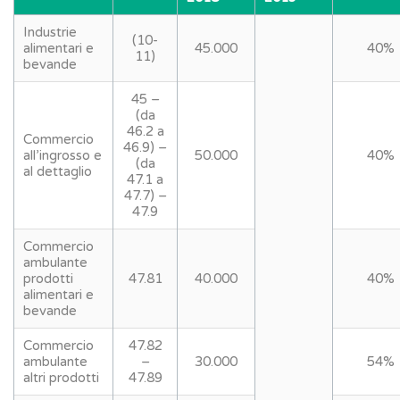
Industrie
(10-
alimentari e
45.000
40%
11)
bevande
45 –
(da
46.2 a
Commercio
46.9) –
all’ingrosso e
50.000
40%
(da
al dettaglio
47.1 a
47.7) –
47.9
Commercio
ambulante
prodotti
47.81
40.000
40%
alimentari e
bevande
Commercio
47.82
ambulante
–
30.000
54%
altri prodotti
47.89