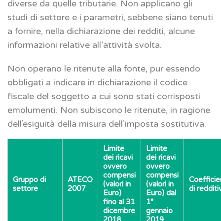
diverse da quelle tributarie. Non applicano gli
studi di settore e i parametri, sebbene siano tenuti
a fornire, nella dichiarazione dei redditi, alcune
informazioni relative all’attività svolta.
Non operano le ritenute alla fonte, pur essendo
obbligati a indicare in dichiarazione il codice
fiscale del soggetto a cui sono stati corrisposti
emolumenti. Non subiscono le ritenute, in ragione
dell’esiguità della misura dell’imposta sostitutiva.
Limite
Limite
dei ricavi
dei ricavi
ovvero
ovvero
compensi
compensi
Gruppo di
ATECO
Coefficie
(valori in
(valori in
settore
2007
di redditi
Euro)
Euro) dal
fino al 31
1°
dicembre
gennaio
2018
2019