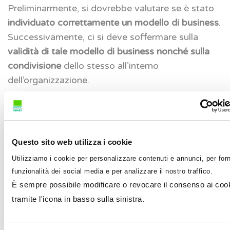
Preliminarmente, si dovrebbe valutare se è stato
individuato correttamente un modello di business
.
Successivamente, ci si deve soffermare sulla
validità di tale modello di business nonché sulla
condivisione
dello stesso all’interno
dell’organizzazione.
L’analisi del modello di business avviene con il
supporto di 6 quesiti contenuti nella check-list, da
cui si evince che per la valutazione del modello di
Questo sito web utilizza i cookie
business è importante la conoscenza della
Utilizziamo i cookie per personalizzare contenuti e annunci, per forn
costruzione del modello stesso.
funzionalità dei social media e per analizzare il nostro traffico.
È sempre possibile modificare o revocare il consenso ai coo
Molto significativo per la comprensione di cosa si
tramite l'icona in basso sulla sinistra.
intenda per modello di business, il documento in
una nota a piè pagina segnala che “
non è
sufficiente riferirsi all’attività di produzione e