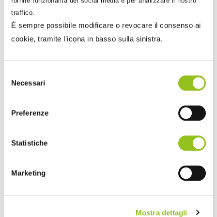
fornire funzionalità dei social media e per analizzare il nostro
Indicatori della crisi: protocollo d’intesa tra
traffico.
CNDCEC e Cerved
È sempre possibile modificare o revocare il consenso ai
Una delle novità più significative introdotte dal Codice
cookie, tramite l'icona in basso sulla sinistra.
della Crisi e dell’Insolvenza, come ormai ben recepito ...
Selezione
Necessari
del
consenso
Preferenze
Statistiche
Marketing
Mostra dettagli
6 Giugno 2019