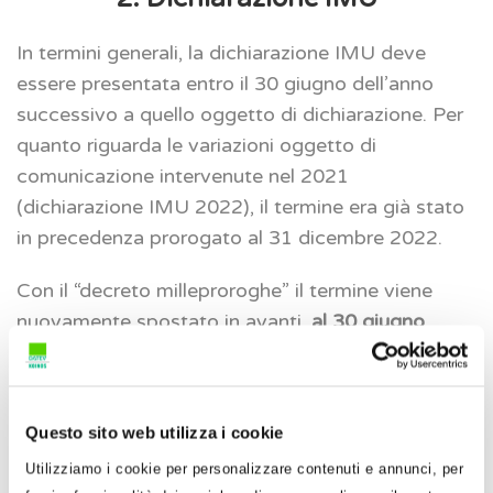
In termini generali, la dichiarazione IMU deve
essere presentata entro il 30 giugno dell’anno
successivo a quello oggetto di dichiarazione. Per
quanto riguarda le variazioni oggetto di
comunicazione intervenute nel 2021
(dichiarazione IMU 2022), il termine era già stato
in precedenza prorogato al 31 dicembre 2022.
Con il “decreto milleproroghe” il termine viene
nuovamente spostato in avanti,
al 30 giugno
2023
.
ATTENZIONE
: La dichiarazione dovrà essere
Questo sito web utilizza i cookie
presentata sul nuovo modello, approvato con il
D.M. 29 luglio 2022, contenente i nuovi campi utili
Utilizziamo i cookie per personalizzare contenuti e annunci, per