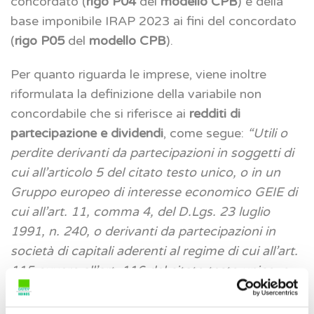
concordato (
rigo P04
del
modello CPB
) e della
base imponibile IRAP 2023 ai fini del concordato
(
rigo P05
del
modello CPB
).
Per quanto riguarda le imprese, viene inoltre
riformulata la definizione della variabile non
concordabile che si riferisce ai
redditi di
partecipazione e dividendi
, come segue:
“Utili o
perdite derivanti da partecipazioni in soggetti di
cui all’articolo 5 del citato testo unico, o in un
Gruppo europeo di interesse economico GEIE di
cui all’art. 11, comma 4, del D.Lgs. 23 luglio
1991, n. 240, o derivanti da partecipazioni in
società di capitali aderenti al regime di cui all’art.
115 ovvero all’art. 116 del citato testo unico, o
utili distribuiti, in qualsiasi forma e sotto qualsiasi
denominazione, da società ed enti di cui all’art.