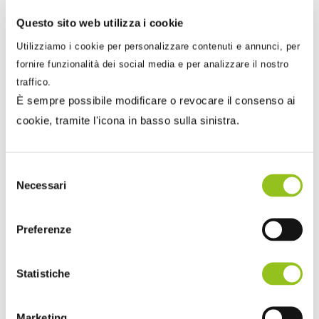
73, comma 1 del citato testo unico. Ai fini
Questo sito web utilizza i cookie
dell’individuazione di questi ultimi, vale quanto
Utilizziamo i cookie per personalizzare contenuti e annunci, per
disposto agli artt. 59 e 89 del medesimo testo
fornire funzionalità dei social media e per analizzare il nostro
unico”.
traffico.
È sempre possibile modificare o revocare il consenso ai
7. Nuovo metodo di calcolo degli
cookie, tramite l'icona in basso sulla sinistra.
acconti 2024 in caso di adesione al
concordato
Selezione
Necessari
del
Il
D.Lgs. n. 13/2024
prevede che, per l’anno 2024,
consenso
il
primo acconto
imposte venga determinato
Preferenze
senza tenere conto di una eventuale adesione al
concordato preventivo.
Statistiche
Laddove il contribuente esprima adesione, il
secondo acconto
imposte (in scadenza il
2
Marketing