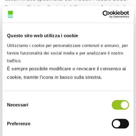
Persone Fisiche, Società di Persone e Società di
Capitali.
I corsi eLearning sono stati registrati dal Dott.
Questo sito web utilizza i cookie
Giancarlo Modolo per conto dell’Ordine DCEC di
Utilizziamo i cookie per personalizzare contenuti e annunci, per
Milano, e come tutti quelli a disposizione sulla
fornire funzionalità dei social media e per analizzare il nostro
piattaforma web
CONCERTO
sono gratuiti e
traffico.
validi per i crediti formativi.
È sempre possibile modificare o revocare il consenso ai
cookie, tramite l'icona in basso sulla sinistra.
Ecco il programma completo del percorso
formativo:
Selezione
Principali novità e regolarizzazione degli
Necessari
1.
del
adempimenti dichiarativi 2018
consenso
2.
Reddito d’impresa e modelli redditi 2018
Preferenze
3.
Dai dati di bilancio alla compilazione del quadro RF