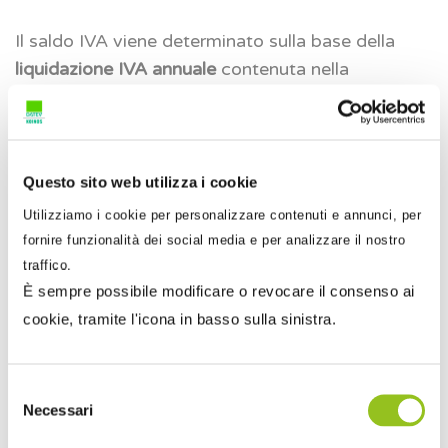
Il saldo IVA viene determinato sulla base della
liquidazione IVA annuale
contenuta nella
dichiarazione
IVA 2025
.
Situazione
Descrizione
Questo sito web utilizza i cookie
Saldo IVA a
L’IVA a debito supera quella detraibile
Utilizziamo i cookie per personalizzare contenuti e annunci, per
debito
(quadro VL).
fornire funzionalità dei social media e per analizzare il nostro
Saldo IVA pari
L’IVA a debito è uguale a quella
traffico.
a zero
detraibile.
È sempre possibile modificare o revocare il consenso ai
cookie, tramite l'icona in basso sulla sinistra.
Componenti del saldo IVA
:
Selezione
Necessari
del
IVA a debito
: derivante dalle operazioni attive
consenso