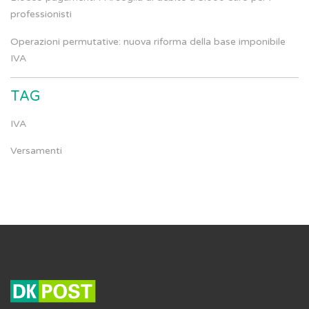
professionisti
Operazioni permutative: nuova riforma della base imponibile
IVA
TAG
IVA
Versamenti