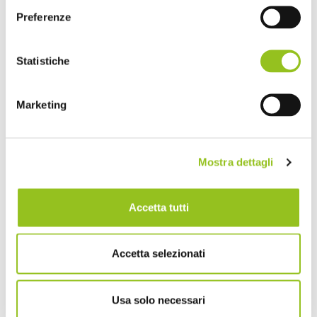
e dalle operazioni in
reverse charge
(quadro
Preferenze
VE e VJ);
IVA detraibile
: riportata nel quadro VF della
Statistiche
dichiarazione IVA;
Eventuali compensazioni e crediti d’imposta
utilizzati durante l’anno.
Marketing
Mostra dettagli
4. Interessi sulla rateizzazione
Accetta tutti
Se si opta per la rateizzazione, è necessario
applicare
interessi dello 0,33% mensile
, oltre alle
maggiorazioni per il differimento del saldo.
Accetta selezionati
Esempio di rateizzazione dal 17 marzo 2025
Usa solo necessari