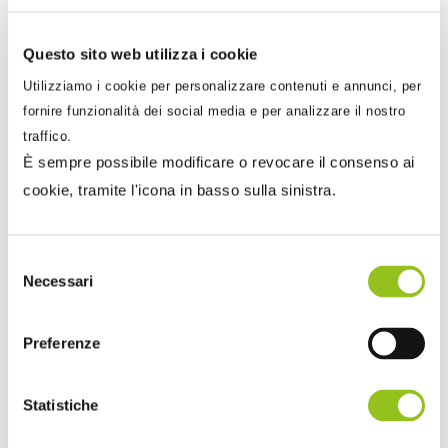
prevalentemente le esportazioni, le transazioni
assimilate ed i servizi internazionali nonché le
Questo sito web utilizza i cookie
cessioni intracomunitarie di beni e le
Utilizziamo i cookie per personalizzare contenuti e annunci, per
triangolazioni;
fornire funzionalità dei social media e per analizzare il nostro
acquisti di
beni ammortizzabili
e
spese per
traffico.
studi e ricerche
;
È sempre possibile modificare o revocare il consenso ai
prevalenza (> 50%) di operazioni non
cookie, tramite l'icona in basso sulla sinistra.
soggette ad IVA
per mancanza del
presupposto territoriale: l’importo
Selezione
complessivo delle operazioni escluse dal
Necessari
del
campo di applicazione dell’IVA, per mancanza
consenso
del presupposto territoriale IVA (artt. da 7 a 7-
Preferenze
septies del D.P.R. n. 633/1972) deve essere
superiore al 50% di tutte le operazioni
Statistiche
effettuate;
soggetti non residenti
: la richiesta di rimborso