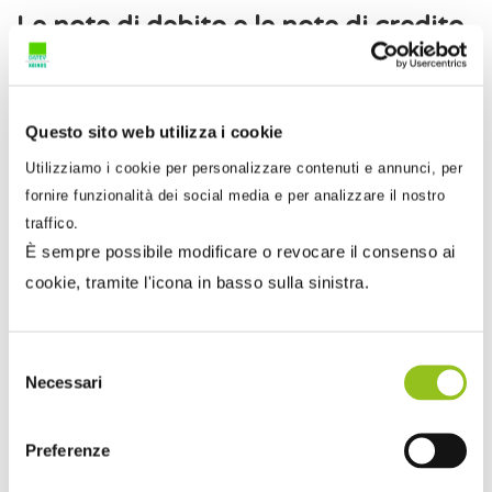
Le note di debito e le note di credito
Le note di variazione si distinguono in:
note di variazione in aumento
(
c.d. note di
Questo sito web utilizza i cookie
debito
). L’emissione è
obbligatoria
ogni qual
Utilizziamo i cookie per personalizzare contenuti e annunci, per
volta, successivamente all’emissione della
fornire funzionalità dei social media e per analizzare il nostro
fattura, l’ammontare imponibile o la relativa
traffico.
imposta aumenti per qualsiasi motivo;
È sempre possibile modificare o revocare il consenso ai
note di variazione in diminuzione
(
c.d. note di
cookie, tramite l'icona in basso sulla sinistra.
credito
). L’ emissione è
facoltativa
e possono
essere emesse, a seconda dell’operazione,
Selezione
entro il termine di un anno dall’effettuazione
Necessari
del
dell’operazione imponibile originaria o senza
consenso
limiti temporali.
Preferenze
La nota di credito, oltre a essere numerata, deve