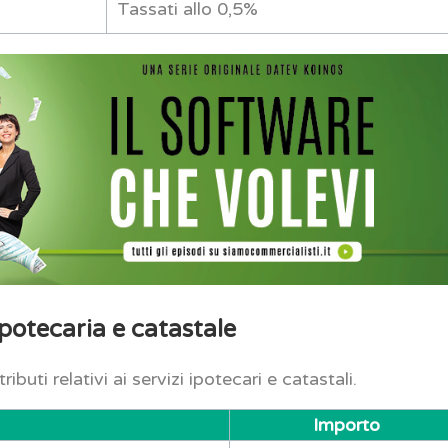
Tassati allo 0,5%
potecaria e catastale
ibuti relativi ai servizi ipotecari e catastali.
Importo