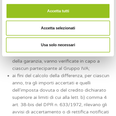
previdenziali e assicurativi di cui alla
successiva lett. c) dello stesso comma 3
Accetta tutti
dell’art. 38-bis, da parte di tutti i componenti
del Gruppo IVA;
Accetta selezionati
le condizioni previste dalla lett. a) comma 4
art. 38-bis del DPR n. 633/1972, per
Usa solo necessari
l’esecuzione dei rimborsi di ammontare
superiore a 30.000 euro previa prestazione
della garanzia, vanno verificate in capo a
ciascun partecipante al Gruppo IVA;
ai fini del calcolo della differenza, per ciascun
anno, tra gli importi accertati e quelli
dell’imposta dovuta o del credito dichiarato
superiore ai limiti di cui alla lett. b) comma 4
art. 38-bis del DPR n. 633/1972, rilevano gli
avvisi di accertamento o di rettifica notificati