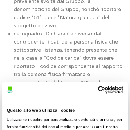
prevalente svolta dal Gruppo, la
denominazione del Gruppo, nonché riportare il
codice “61” quale “Natura giuridica” del
soggetto passivo;
nel riquadro “Dichiarante diverso dal
contribuente” i dati della persona fisica che
sottoscrive l’istanza, tenendo presente che
nella casella “Codice carica” dovrà essere
riportato il codice corrispondente al rapporto
tra la persona fisica firmataria e il
rappresentante del Gruppo IVA. Se la persona
fisica che sottoscrive l’istanza coincide con il
rappresentante del Gruppo IVA nella citata
casella si deve indicare il codice
Questo sito web utilizza i cookie
convenzionale “1”.
Utilizziamo i cookie per personalizzare contenuti e annunci, per
fornire funzionalità dei social media e per analizzare il nostro
Si ricorda che l’art. 6 del DM 6 aprile 2018