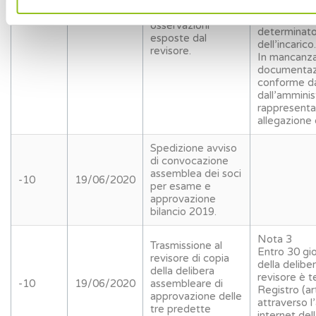
amministra
unico) e delle
motivata, su
osservazioni
determinato
esposte dal
dell’incarico.
revisore.
In mancanza 
documentazi
conforme da
dall’amminis
rappresenta
allegazione
Spedizione avviso
di convocazione
assemblea dei soci
-10
19/06/2020
per esame e
approvazione
bilancio 2019.
Nota 3
Trasmissione al
Entro 30 gio
revisore di copia
della deliber
della delibera
revisore è t
-10
19/06/2020
assembleare di
Registro (a
approvazione delle
attraverso l’
tre predette
internet del