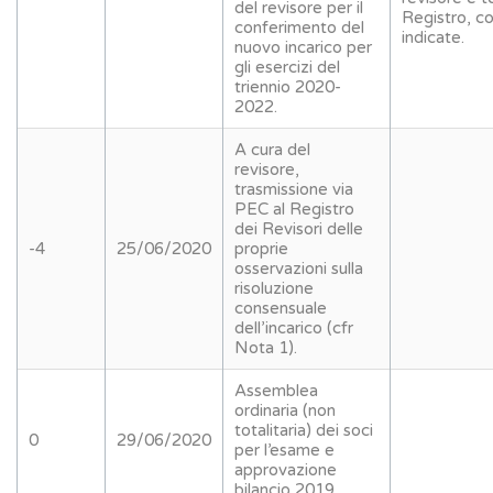
del revisore per il
Registro, co
conferimento del
indicate.
nuovo incarico per
gli esercizi del
triennio 2020-
2022.
A cura del
revisore,
trasmissione via
PEC al Registro
dei Revisori delle
-4
25/06/2020
proprie
osservazioni sulla
risoluzione
consensuale
dell’incarico (cfr
Nota 1).
Assemblea
ordinaria (non
totalitaria) dei soci
0
29/06/2020
per l’esame e
approvazione
bilancio 2019.