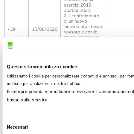
esercizi 2019,
2020 e 2021;
2. il conferimento
di un nuovo
incarico allo stesso
-19
10/06/2020
revisore e con lo
stesso compenso
per la revisione
degli esercizi del
triennio 2020-
2022;
3. la
Questo sito web utilizza i cookie
corresponsione al
revisore di un
Utilizziamo i cookie per personalizzare contenuti e annunci, per forn
compenso
media e per analizzare il nostro traffico.
forfettario per il
lavoro svolto sul
È sempre possibile modificare o revocare il consenso ai cooki
bilancio 2019.
basso sulla sinistra.
Relazione del CdA
(o
dell’amministratore
Selezione
unico) della società
Necessari
del
in merito alla
-17
12/06/2020