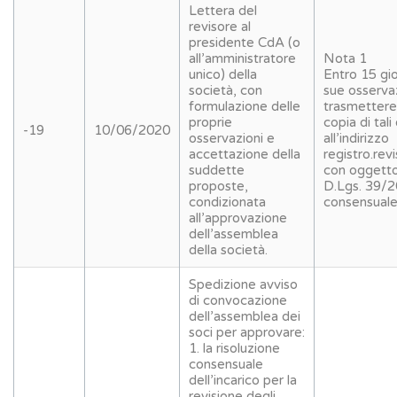
Lettera del
revisore al
presidente CdA (o
all’amministratore
Nota 1
unico) della
Entro 15 gio
società, con
sue osservaz
formulazione delle
trasmettere 
proprie
copia di tal
-19
10/06/2020
osservazioni e
all’indirizzo
accettazione della
registro.rev
suddette
con oggetto
proposte,
D.Lgs. 39/2
condizionata
consensuale
all’approvazione
dell’assemblea
della società.
Spedizione avviso
di convocazione
dell’assemblea dei
soci per approvare:
1. la risoluzione
consensuale
dell’incarico per la
revisione degli