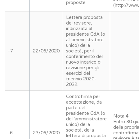
proposte.
(http://www.
Lettera proposta
del revisore,
indirizzata al
presidente CdA (o
all’amministratore
unico) della
-7
22/06/2020
società, per il
conferimento del
nuovo incarico di
revisione per gli
esercizi del
triennio 2020-
2022.
Controfirma per
accettazione, da
parte del
presidente CdA (o
Nota 4
dell’amministratore
Entro 30 gio
unico) della
della propri
società, della
-6
23/06/2020
controfirmat
lettera di proposta
revisore è t