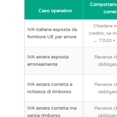
Comportame
Caso operativo
corret
Chiedere n
IVA italiana esposta da
credito; se n
fornitore UE per errore
→ TD20 +
IVA estera esposta
Reverse c
erroneamente
obbligat
IVA estera corretta e
Reverse c
richiesta di rimborso
obbligat
IVA estera corretta ma
Reverse c
senza rimborso
obbligat