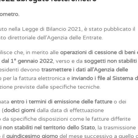
rometro.
to nella Legge di Bilancio 2021, è stato pubblicato il
direttoriale dell’Agenzia delle Entrate.
lisce che, in merito alle
operazioni di cessione di beni 
,
dal 1° gennaio 2022
, verso e da
soggetti non stabiliti
 residenti devono
trasmettere i dati all’Agenzia delle
 per la fattura elettronica e
inviando i file al Sistema d
ione previste dalle specifiche tecniche.
uata
entro i termini di emissione delle fatture
o dei
 (
dodici giorni
dalla data di effettuazione
o da specifiche disposizioni come le fatture differite
 non stabiliti nel territorio dello Stato
, la trasmissione
 il
quindicesimo giorno
del mese successivo a quello d