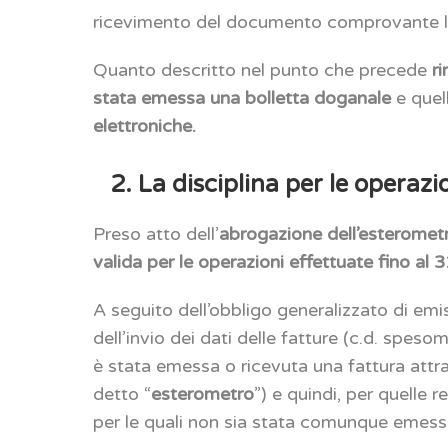
ricevimento del documento comprovante l’o
Quanto descritto nel punto che precede
r
stata emessa una bolletta doganale
e quell
elettroniche.
2. La disciplina per le operaz
Preso atto dell’
abrogazione dell’esterome
valida per le operazioni effettuate fino a
A seguito dell’obbligo generalizzato di emis
dell’invio dei dati delle fatture (c.d. spes
è stata emessa o ricevuta una fattura attra
detto “
esterometro
”) e quindi, per quelle r
per le quali non sia stata comunque emess