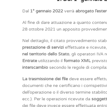
Dal
1° gennaio 2022
verrà
abrogato l’este
Al fine di dare attuazione a quanto contenu
28 ottobre 2021 un apposito provvedimento 
Nel dettaglio, il citato provvedimento stabi
prestazione di servizi
effettuate e ricevute
nel territorio dello Stato
, gli operatori IVA
Entrate
utilizzando il
formato XML
previsto
interscambio
secondo le regole di compilaz
La trasmissione dei file
deve essere effett
documenti che ne certificano i corrispettivi
dell’operazione o il diverso termine stabilit
ecc.). Per le operazioni ricevute da
soggetti
dei file deve invece essere effettuata entro