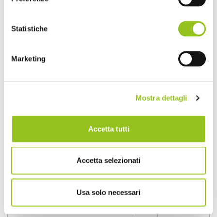
1^ Giornata – Modello Redditi SC:
presentazione, versamenti, quadro
RF
Statistiche
Termini di presentazione e di
versamento
1
07/05/2024
Determinazione del reddito
Marketing
Perdite su crediti
Deducibilità IRAP personale
ROL e interessi passivi
Mostra dettagli
2^ giornata – Modello Redditi SC:
principali novità quadri RS e RU ed
IRAP
Accetta tutti
Società di comodo
1
15/05/2024
ACE
Crediti di imposta (quadro
Accetta selezionati
RU)
Irap
Usa solo necessari
Dichiarazione Redditi Persone
fisiche