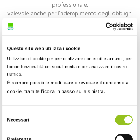
professionale,
valevole anche per l’adempimento degli obblighi
di formazione continua.
Iscriviti subito ai webinar in diretta streaming
Questo sito web utilizza i cookie
I video delle lezioni saranno resi disponibili anche
Utilizziamo i cookie per personalizzare contenuti e annunci, per
in versione
on demand
, a partire dalla settimana
fornire funzionalità dei social media e per analizzare il nostro
successiva alla data di registrazione.
traffico.
È sempre possibile modificare o revocare il consenso ai
Il programma
cookie, tramite l'icona in basso sulla sinistra.
Webinar – Dichiarazioni Redditi SC e PF 2024
Selezione
TITOLO
CFP
DATA
Necessari
del
Dichiarazione Redditi Società di
consenso
capitali
Preferenze