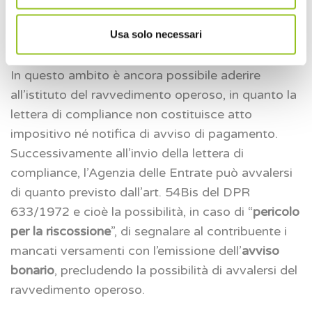
una mancanza in tal senso invia, entro 30 giorni
Usa solo necessari
dalla ricezione della comunicazione, una
lettera di
invito alla compliance a mezzo PEC
.
In questo ambito è ancora possibile aderire
all’istituto del ravvedimento operoso, in quanto la
lettera di compliance non costituisce atto
impositivo né notifica di avviso di pagamento.
Successivamente all’invio della lettera di
compliance, l’Agenzia delle Entrate può avvalersi
di quanto previsto dall’art. 54Bis del DPR
633/1972 e cioè la possibilità, in caso di “
pericolo
per la riscossione
”, di segnalare al contribuente i
mancati versamenti con l’emissione dell’
avviso
bonario
, precludendo la possibilità di avvalersi del
ravvedimento operoso.