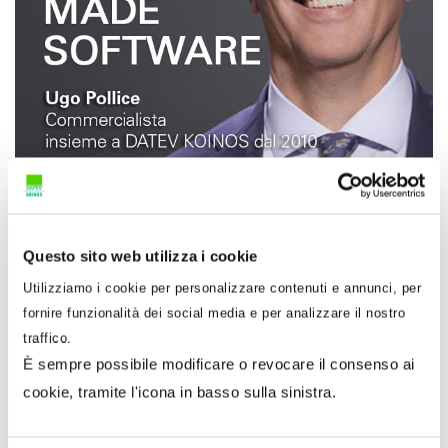
L’
omessa, incompleta o infedele trasmissione
Questo sito web utilizza i cookie
della comunicazione è soggetta a
sanzione
Utilizziamo i cookie per personalizzare contenuti e annunci, per
amministrativa da 500,00 a 2.000,00 euro
ai sensi
fornire funzionalità dei social media e per analizzare il nostro
dell’art. 11, comma 2ter, D.Lgs. 471/1997,
traffico.
È sempre possibile modificare o revocare il consenso ai
sanzione ridotta alla metà in caso di invio entro i
cookie, tramite l'icona in basso sulla sinistra.
15 giorni successivi alla scadenza della
comunicazione omessa o correttiva.